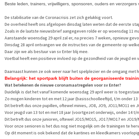
Beste leden, trainers, vrijwilligers, sponsoren, ouders en verzorgers 
De stabilisatie van de Coronacrisis zet zich gelukkig voort.
De overheid heeft ons afgelopen dinsdag laten weten dat de eerste st
Zoals in de laatste nieuwsbrief aangegeven rolde er op woensdag 11 ma
Aanstaande woensdag 29 april zal er, na precies 7 weken, opnieuw gev
Dinsdag 28 april ontvangen we de instructies van de gemeente op welke
Daar zijn we als bestuur van sv Enter blij mee.
Voetbal heeft een positieve invloed op de gezondheid van de jeugd en 
Daarnaast kunnen ze ook weer naar het spelplezier en de omgang met hun
Belangrijk: het sportpark blijft buiten de georganiseerde train
Wat betekenen de nieuwe coronamaatregelen voor sv Enter?
Duidelijk is dat het vanaf komende woensdag 29 april weer is toegesta
Zo mogen kinderen tot en met 12 jaar (basisschoolleeftijd, t/m onder 13
Dit betreft dus onze pupillen, oftewel minies, JO8, JO9, JO11/MO11 en
Voor jeugd van 13 tot en met 18 jaar (voortgezet onderwijs, onder 14 t/m 
Dit betreft dus onze junioren, oftewel JO15/MO15, JO17/MO17 en JO19
Voor onze senioren is het dus nog niet mogelijk om de trainingen te herv
Op dit moment is ook bekend dat de kantines en kleedkamers voorlopig d