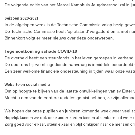
De volgende editie van het Marcel Kamphuis Jeugdtoernooi zal in ju
Seizoen 2020-2021
In de afgelopen week is de Technische Commissie volop bezig gewe
De Technische Commissie heeft ‘op afstand’ vergaderd en is met 
Binnenkort volgt er meer nieuws over deze onderwerpen.
Tegemoetkoming schade COVID-19
De overheid heeft een steunfonds in het leven geroepen in verband
De door ons bij r
vo.nl
ingediende aanvraag is inmiddels beoordeeld
Een zeer welkome financiële ondersteuning in tijden waar onze vast
Website en social media
Om op hoogte te blijven van de laatste ontwikkelingen van sv Enter 
Mocht u een van de eerdere updates gemist hebben, ze zijn allemaal
We hopen dat onze pupillen en junioren komende week weer veel sp
Hopelijk kunnen we ook onze andere leden binnen afzienbare tijd weer
Zorg goed voor elkaar, steun elkaar en blijf omkijken naar de mensen om