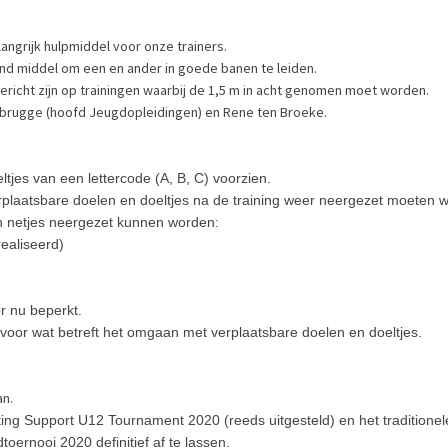
ngrijk hulpmiddel voor onze trainers.
nd middel om een en ander in goede banen te leiden.
gericht zijn op trainingen waarbij de 1,5 m in acht genomen moet worden.
 Koebrugge (hoofd Jeugdopleidingen) en Rene ten Broeke.
tjes van een lettercode (A, B, C) voorzien.
rplaatsbare doelen en doeltjes na de training weer neergezet moeten 
n netjes neergezet kunnen worden:
realiseerd)
r nu beperkt.
s voor wat betreft het omgaan met verplaatsbare doelen en doeltjes.
an.
ting Support U12 Tournament 2020 (reeds uitgesteld) en het traditionele
ernooi 2020 definitief af te lassen.