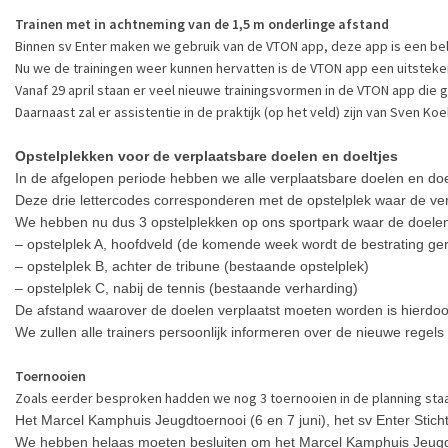
Trainen met in achtneming van de 1,5 m onderlinge afstand
Binnen sv Enter maken we gebruik van de VTON app, deze app is een bela
Nu we de trainingen weer kunnen hervatten is de VTON app een uitsteke
Vanaf 29 april staan er veel nieuwe trainingsvormen in de VTON app die 
Daarnaast zal er assistentie in de praktijk (op het veld) zijn van Sven
Opstelplekken voor de verplaatsbare doelen en doeltjes
In de afgelopen periode hebben we alle verplaatsbare doelen en doel
Deze drie lettercodes corresponderen met de opstelplek waar de ve
We hebben nu dus 3 opstelplekken op ons sportpark waar de doele
– opstelplek A, hoofdveld (de komende week wordt de bestrating ge
– opstelplek B, achter de tribune (bestaande opstelplek)
– opstelplek C, nabij de tennis (bestaande verharding)
De afstand waarover de doelen verplaatst moeten worden is hierdoo
We zullen alle trainers persoonlijk informeren over de nieuwe regel
Toernooien
Zoals eerder besproken hadden we nog 3 toernooien in de planning sta
Het Marcel Kamphuis Jeugdtoernooi (6 en 7 juni), het sv Enter Stich
We hebben helaas moeten besluiten om het Marcel Kamphuis Jeugdto