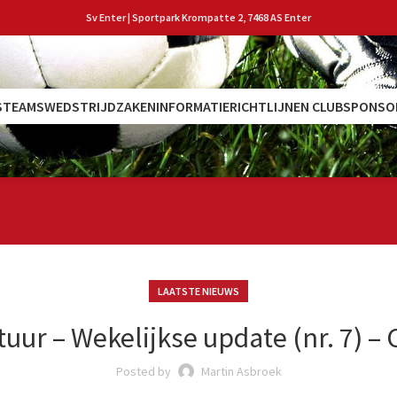
Sv Enter | Sportpark Krompatte 2, 7468 AS Enter
S
TEAMS
WEDSTRIJDZAKEN
INFORMATIE
RICHTLIJNEN CLUB
SPONSO
LAATSTE NIEUWS
tuur – Wekelijkse update (nr. 7) – 
Posted by
Martin Asbroek