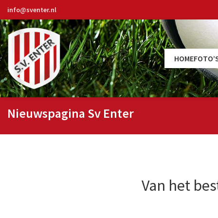
info@sventer.nl
HOME
FOTO’
Nieuwspagina Sv Enter
Van het bes