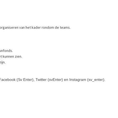
 organiseren van het kader rondom de teams.
unfonds.
t kunnen zien.
ijn.
Facebook (Sv Enter), Twitter (svEnter) en Instagram (sv_enter).