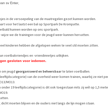
van sv Enter,
apjes in de versoepeling van de maatregelen gezet kunnen worden.
art voor het laatst een bal op Sportpark De Krompatte.
oetbald kunnen worden op ons sportpark.
 wijze we de trainingen voor de jeugd weer kunnen hervatten.
veel kinderen hebben de afgelopen weken te veel stil moeten zitten.
 voetbalvriendjes en -vriendinnetjes uitkijken.
ingen gesloten voor iedereen.
an om jeugd
georganiseerd en beheersbaar
te laten voetballen.
 leeftijdscategorie) van de overheid weer komen trainen, waarbij ze niet 
 JO13/MO13.
onder 19 leeftijdscategorie) is dit ook toegestaan mits zij wél op 1,5 meter
/MO19.
atten.
icht moeten blijven en de ouders niet langs de lijn mogen staan.