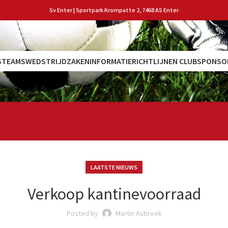
Sv Enter | Sportpark Krompatte 2, 7468 AS Enter
S
TEAMS
WEDSTRIJDZAKEN
INFORMATIE
RICHTLIJNEN CLUB
SPONSO
LAATSTE NIEUWS
Verkoop kantinevoorraad
Posted by
Martin Asbroek