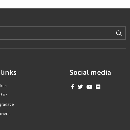
links
Social media
aken
f B?
gradatie
ainers