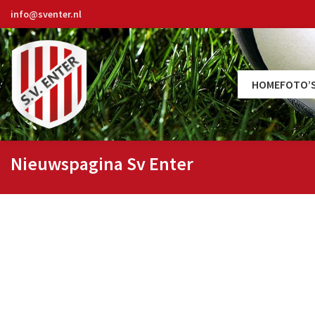
info@sventer.nl
HOME
FOTO’
Nieuwspagina Sv Enter