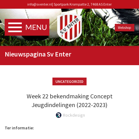
info@sventer.nl
|
Sportpark Krompatte 2, 7468 AS Enter
Webshop
Nieuwspagina Sv Enter
UNCATEGORIZED
Week 22 bekendmaking Concept
Jeugdindelingen (2022-2023)
Rockdesign
Ter informatie: