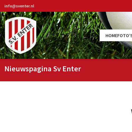
info@sventer.nl
HOME
FOTO’
Nieuwspagina Sv Enter