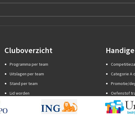
Cluboverzicht
Handige 
Programma per team
Competitiez
Uitslagen per team
Categorie A o
Stand per team
Promotie/de
Lid worden
Oefenstof tr
Internationaal jeugdtoernooi
Spelregels
Sponsor worden
Trainer word