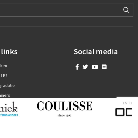
links
Social media
aken
f B?
gradatie
ainers
en?