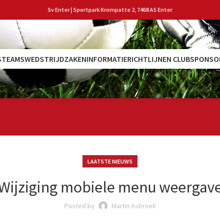
Sv Enter | Sportpark Krompatte 2, 7468 AS Enter
S
TEAMS
WEDSTRIJDZAKEN
INFORMATIE
RICHTLIJNEN CLUB
SPONSO
LAATSTE NIEUWS
Wijziging mobiele menu weergav
Posted by
Martin Asbroek