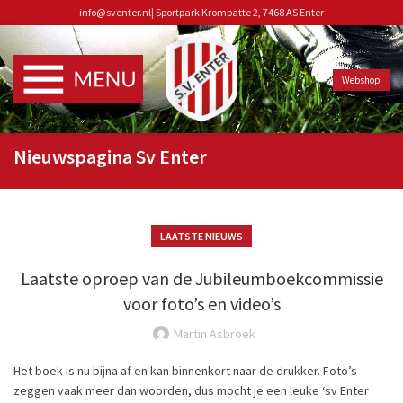
info@sventer.nl
|
Sportpark Krompatte 2, 7468 AS Enter
Webshop
Nieuwspagina Sv Enter
LAATSTE NIEUWS
Laatste oproep van de Jubileumboekcommissie
voor foto’s en video’s
Martin Asbroek
Het boek is nu bijna af en kan binnenkort naar de drukker. Foto’s
zeggen vaak meer dan woorden, dus mocht je een leuke ‘sv Enter