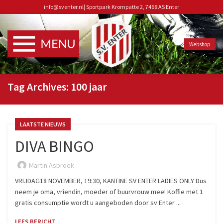
info@sventer.nl
|
Sportpark Krompatte 2, 7468 AS Enter
Webshop
Tag Archives: 100 jaar
LAATSTE NIEUWS
DIVA BINGO
Martin Asbroek
VRIJDAG18 NOVEMBER, 19:30, KANTINE SV ENTER LADIES ONLY Dus
neem je oma, vriendin, moeder of buurvrouw mee! Koffie met 1
gratis consumptie wordt u aangeboden door sv Enter ...
LEES BERICHT