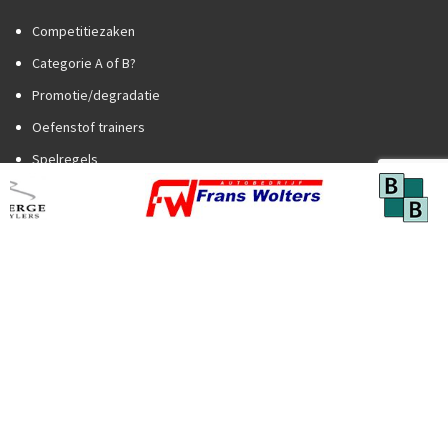
Competitiezaken
Categorie A of B?
Promotie/degradatie
Oefenstof trainers
Spelregels
Trainer worden?
Social media
2026
ROCK Design B.V.