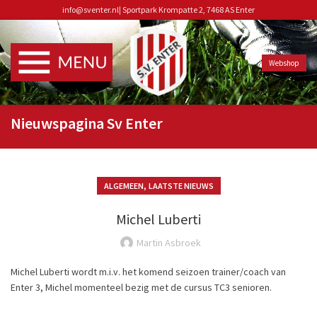
info@sventer.nl
|
Sportpark Krompatte 2, 7468 AS Enter
Webshop
Nieuwspagina Sv Enter
,
ALGEMEEN
LAATSTE NIEUWS
Michel Luberti
Martin Asbroek
Michel Luberti wordt m.i.v. het komend seizoen trainer/coach van
Enter 3, Michel momenteel bezig met de cursus TC3 senioren.