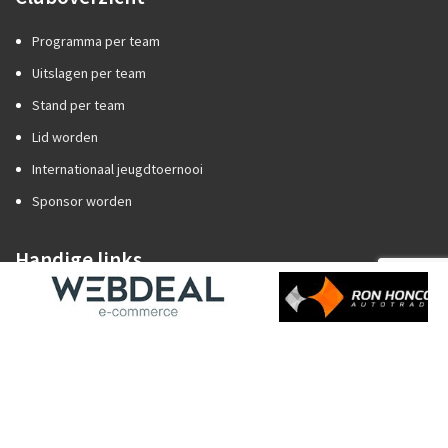
Programma per team
Uitslagen per team
Stand per team
Lid worden
Internationaal jeugdtoernooi
Sponsor worden
Handige links
Competitiezaken
Categorie A of B?
Promotie/degradatie
Oefenstof trainers
Spelregels