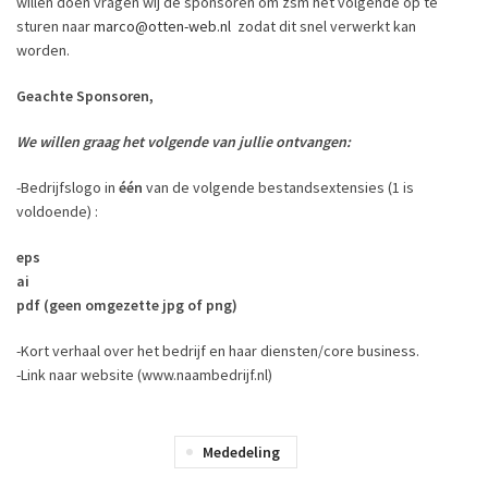
willen doen vragen wij de sponsoren om zsm het volgende op te
sturen naar
marco@otten-web.nl
zodat dit snel verwerkt kan
worden.
Geachte Sponsoren,
We willen graag het volgende van jullie ontvangen:
-Bedrijfslogo in
één
van de volgende bestandsextensies (1 is
voldoende) :
eps
ai
pdf (geen omgezette jpg of png)
-Kort verhaal over het bedrijf en haar diensten/core business.
-Link naar website (www.naambedrijf.nl)
Mededeling