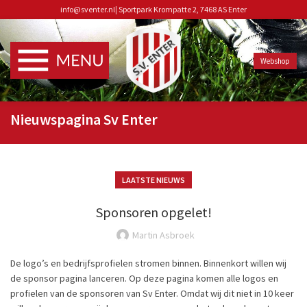
info@sventer.nl
|
Sportpark Krompatte 2, 7468 AS Enter
Webshop
Nieuwspagina Sv Enter
LAATSTE NIEUWS
Sponsoren opgelet!
Martin Asbroek
De logo’s en bedrijfsprofielen stromen binnen. Binnenkort willen wij
de sponsor pagina lanceren. Op deze pagina komen alle logos en
profielen van de sponsoren van Sv Enter. Omdat wij dit niet in 10 keer