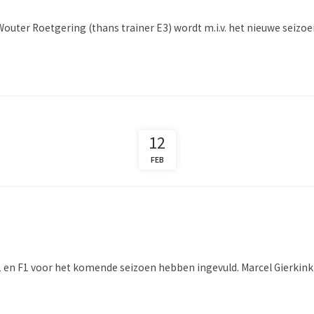
 Wouter Roetgering (thans trainer E3) wordt m.i.v. het nieuwe seiz
12
FEB
1
E1 en F1 voor het komende seizoen hebben ingevuld. Marcel Gierkin