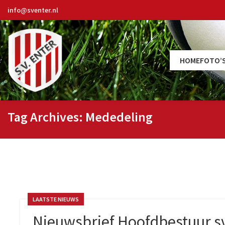
info@sventer.nl
HOME
FOTO’
Tag Archives: Mededeling
LAATSTE NIEUWS
Nieuwsbrief Hoofdbestuur s