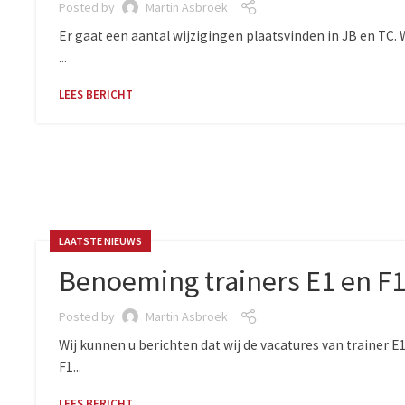
Posted by
Martin Asbroek
Er gaat een aantal wijzigingen plaatsvinden in JB en TC.
...
LEES BERICHT
LAATSTE NIEUWS
Benoeming trainers E1 en F
Posted by
Martin Asbroek
Wij kunnen u berichten dat wij de vacatures van trainer 
F1...
LEES BERICHT