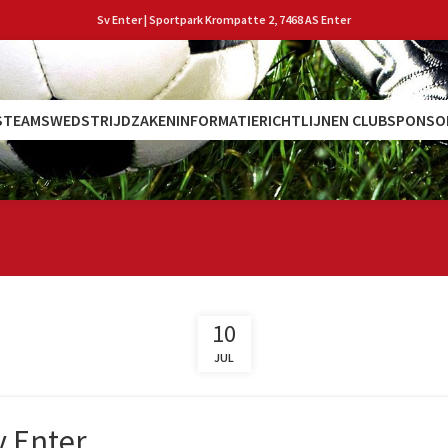
Sv Enter | Sportpark Krompatte 2, 7468 AS Enter
S
TEAMS
WEDSTRIJDZAKEN
INFORMATIE
RICHTLIJNEN CLUB
SPONSO
10
JUL
v Enter