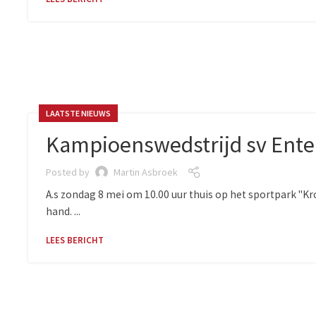
LAATSTE NIEUWS
Kampioenswedstrijd sv Enter
Posted by
Martin Asbroek
A.s zondag 8 mei om 10.00 uur thuis op het sportpark "K
hand. ...
LEES BERICHT