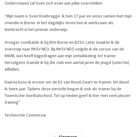
Onderstaand zal Sven zich even aan jullie voorstellen:
“Mijn naam is Sven Koebrugge. Ik ben 27 jaar en woon samen met mijn
vriendin in Borne. In het dagelijks leven ben ik werkzaam als
leerkracht in het primair onderwijs.
Vroeger voetbalde ik bij BVV Borne en BZSV. Later maakte ik de
overstap naar RKSV NEO. Bij RKSV NEO volgde ik de cursus van de
KNVB, wat heeft bijgedragen aan mijn ontwikkeling tot trainer.
Vervolgens trainde ik bij die club een aantal jaren de jeugd (selectie)
elftallen.
Daarna koos ik ervoor om de D1 van Rood-Zwart te trainen. Dit deed
ik twee jaar. Tijdens deze periode begon ik ook als trainer bij de
Twentsche Voetbalschool. Tot op heden geef ik hier met veel plezier
training”.
Technische Commissie
Algemeen