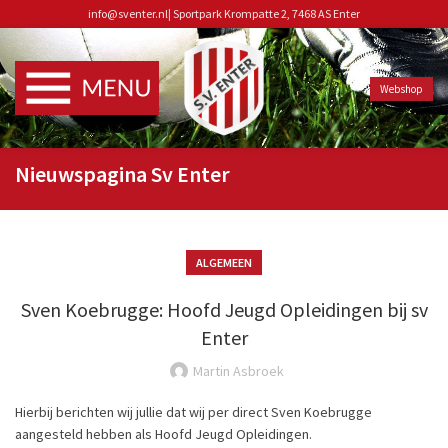
info@sventer.nl
|
Sportpark Krompatte 2, 7468 AS Enter
Webshop
Nieuwspagina Sv Enter
ALGEMEEN
Sven Koebrugge: Hoofd Jeugd Opleidingen bij sv
Enter
Martin Asbroek
Hierbij berichten wij jullie dat wij per direct Sven Koebrugge
aangesteld hebben als Hoofd Jeugd Opleidingen.