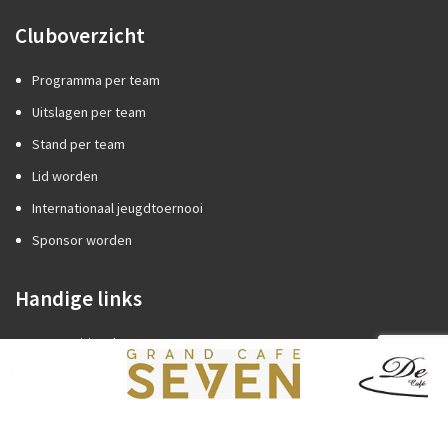
Cluboverzicht
Programma per team
Uitslagen per team
Stand per team
Lid worden
Internationaal jeugdtoernooi
Sponsor worden
Handige links
Competitiezaken
Categorie A of B?
Promotie/degradatie
Oefenstof trainers