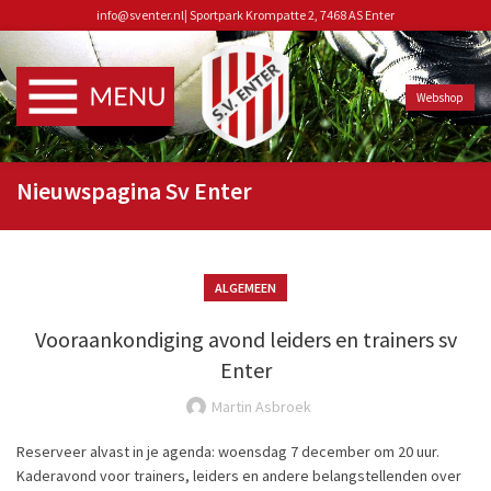
info@sventer.nl
|
Sportpark Krompatte 2, 7468 AS Enter
Webshop
Nieuwspagina Sv Enter
ALGEMEEN
Vooraankondiging avond leiders en trainers sv
Enter
Martin Asbroek
Reserveer alvast in je agenda: woensdag 7 december om 20 uur.
Kaderavond voor trainers, leiders en andere belangstellenden over