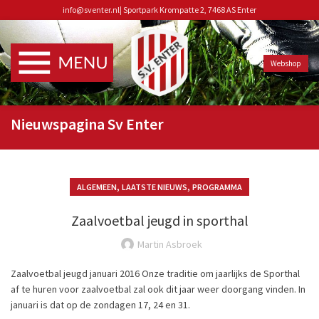
info@sventer.nl
|
Sportpark Krompatte 2, 7468 AS Enter
Webshop
Nieuwspagina Sv Enter
,
,
ALGEMEEN
LAATSTE NIEUWS
PROGRAMMA
Zaalvoetbal jeugd in sporthal
Martin Asbroek
Zaalvoetbal jeugd januari 2016 Onze traditie om jaarlijks de Sporthal
af te huren voor zaalvoetbal zal ook dit jaar weer doorgang vinden. In
januari is dat op de zondagen 17, 24 en 31.