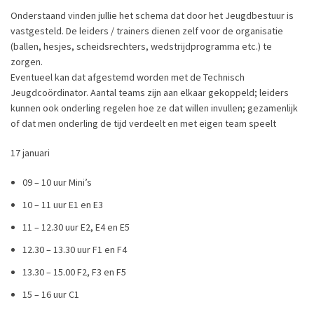
Onderstaand vinden jullie het schema dat door het Jeugdbestuur is
vastgesteld. De leiders / trainers dienen zelf voor de organisatie
(ballen, hesjes, scheidsrechters, wedstrijdprogramma etc.) te
zorgen.
Eventueel kan dat afgestemd worden met de Technisch
Jeugdcoördinator. Aantal teams zijn aan elkaar gekoppeld; leiders
kunnen ook onderling regelen hoe ze dat willen invullen; gezamenlijk
of dat men onderling de tijd verdeelt en met eigen team speelt
17 januari
09 – 10 uur Mini’s
10 – 11 uur E1 en E3
11 – 12.30 uur E2, E4 en E5
12.30 – 13.30 uur F1 en F4
13.30 – 15.00 F2, F3 en F5
15 – 16 uur C1